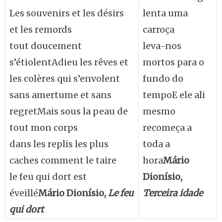
Les souvenirs et les désirs
lenta uma
et les remords
carroça
tout doucement
leva-nos
s’étiolentAdieu les rêves et
mortos para o
les colères qui s’envolent
fundo do
sans amertume et sans
tempoE ele ali
regretMais sous la peau de
mesmo
tout mon corps
recomeça a
dans les replis les plus
toda a
caches comment le taire
hora
Mário
le feu qui dort est
Dionísio,
éveillé
Mário Dionísio,
Le feu
Terceira idade
qui dort