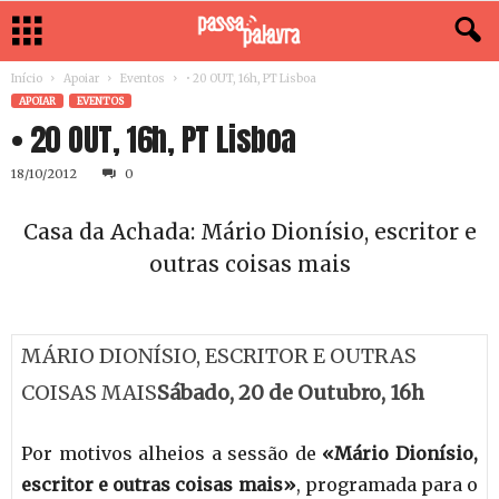
Início
Apoiar
Eventos
• 20 OUT, 16h, PT Lisboa
APOIAR
EVENTOS
• 20 OUT, 16h, PT Lisboa
18/10/2012
0
Casa da Achada: Mário Dionísio, escritor e
outras coisas mais
MÁRIO DIONÍSIO, ESCRITOR E OUTRAS
COISAS MAIS
Sábado, 20 de Outubro, 16h
Por motivos alheios a sessão de
«Mário Dionísio,
escritor e outras coisas mais»
, programada para o