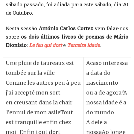
sábado passado, foi adiada para este sábado, dia 20
de Outubro.
Nesta sessão
António Carlos Cortez
vem falar-nos
sobre
os dois últimos livros de poemas de
Mário
Dionísio
:
Le feu qui dort
e
Terceira idade
.
Une pluie de taureaux est
Acaso interessa
tombée sur la ville
a data do
Comme les autres peu à peu
nascimento
j’ai accepté mon sort
ou a de agora?A
en creusant dans la chair
nossa idade é a
1’ennui de mon asileTout
do mundo
est tranquille enfin chez
A dele a
moi Enfin tout dort
nossaAo longe