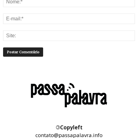
©
Copyleft
contato@passapalavra.info