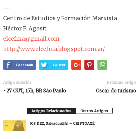
—
Centro de Estudios y Formación Marxista
Héctor P. Agosti
elcefma@gmail.com
http://www.elcefma.blogspot.com.ar/
Facebook
Twitter
Artigo anterior
Próximo artigo
• 27 OUT, 15h, BR São Paulo
Oscar do turismo
Artigos Relacionados
Outros Artigos
[08 DEZ, Salvador/BA] – CRIPTOAXÉ