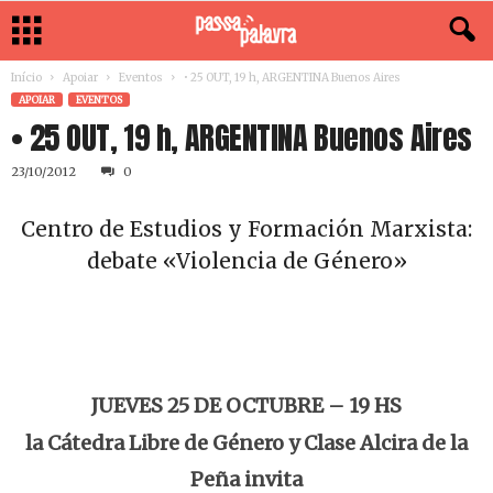
Início
Apoiar
Eventos
• 25 OUT, 19 h, ARGENTINA Buenos Aires
APOIAR
EVENTOS
• 25 OUT, 19 h, ARGENTINA Buenos Aires
23/10/2012
0
Centro de Estudios y Formación Marxista:
debate «Violencia de Género»
JUEVES 25 DE OCTUBRE – 19 HS
la
Cátedra Libre de Género y Clase Alcira de la
Peña
invita