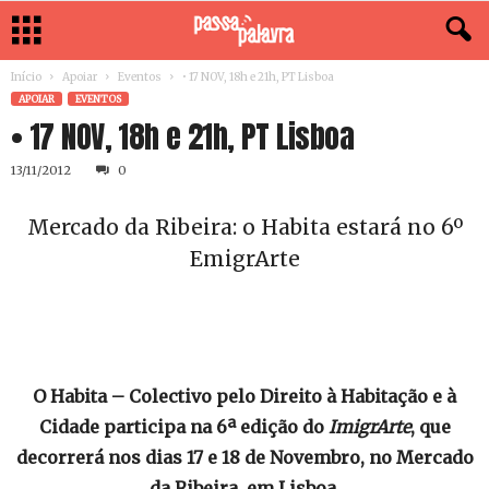
Início
Apoiar
Eventos
• 17 NOV, 18h e 21h, PT Lisboa
APOIAR
EVENTOS
• 17 NOV, 18h e 21h, PT Lisboa
13/11/2012
0
Mercado da Ribeira: o Habita estará no 6º
EmigrArte
O Habita – Colectivo pelo Direito à Habitação e à
Cidade participa na 6ª edição do
ImigrArte
, que
decorrerá nos dias 17 e 18 de Novembro, no Mercado
da Ribeira, em Lisboa.