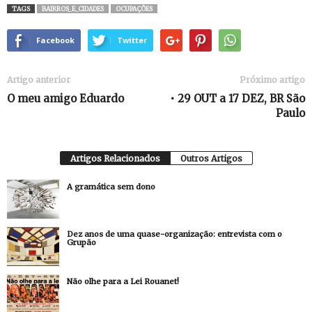
TAGS
BAIRROS_E_CIDADES
OCUPAÇÕES
Facebook
Twitter
Artigo anterior
Próximo artigo
O meu amigo Eduardo
• 29 OUT a 17 DEZ, BR São
Paulo
Artigos Relacionados
Outros Artigos
A gramática sem dono
Dez anos de uma quase-organização: entrevista com o
Grupão
Não olhe para a Lei Rouanet!