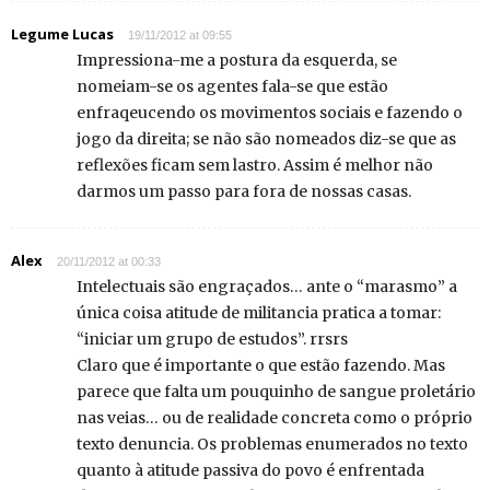
Legume Lucas
19/11/2012 at 09:55
Impressiona-me a postura da esquerda, se
nomeiam-se os agentes fala-se que estão
enfraqeucendo os movimentos sociais e fazendo o
jogo da direita; se não são nomeados diz-se que as
reflexões ficam sem lastro. Assim é melhor não
darmos um passo para fora de nossas casas.
Alex
20/11/2012 at 00:33
Intelectuais são engraçados… ante o “marasmo” a
única coisa atitude de militancia pratica a tomar:
“iniciar um grupo de estudos”. rrsrs
Claro que é importante o que estão fazendo. Mas
parece que falta um pouquinho de sangue proletário
nas veias… ou de realidade concreta como o próprio
texto denuncia. Os problemas enumerados no texto
quanto à atitude passiva do povo é enfrentada