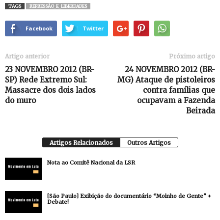
TAGS
REPRESSÃO_E_LIBERDADES
Facebook
Twitter
Artigo anterior
Próximo artigo
23 NOVEMBRO 2012 (BR-
24 NOVEMBRO 2012 (BR-
SP) Rede Extremo Sul:
MG) Ataque de pistoleiros
Massacre dos dois lados
contra famílias que
do muro
ocupavam a Fazenda
Beirada
Artigos Relacionados
Outros Artigos
Nota ao Comitê Nacional da LSR
[São Paulo] Exibição do documentário “Moinho de Gente” +
Debate!