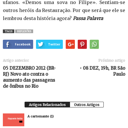
ufanos. «Demos uma sova no Filipe». Sentiam-se
outros heróis da Restauração. Por que será que ele se
lembrou desta história agora?
Passa Palavra
TAGS
REFLEXÕES
Facebook
Twitter
Artigo anterior
Próximo artigo
05 DEZEMBRO 2012 (BR-
• 08 DEZ, 19h, BR São
RJ) Novo ato contra o
Paulo
aumento das passagens
de ônibus no Rio
Artigos Relacionados
Outros Artigos
A cartomante (1)