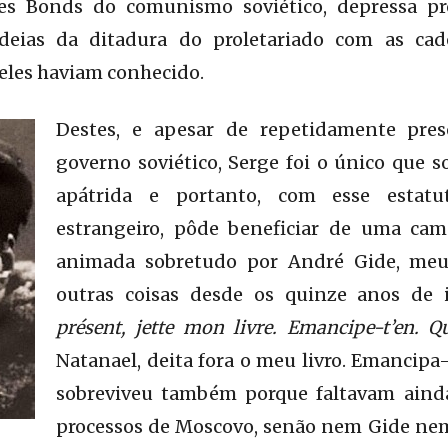
James Bonds do comunismo soviético, depressa 
deias da ditadura do proletariado com as cad
eles haviam conhecido.
Destes, e apesar de repetidamente pre
governo soviético, Serge foi o único que s
apátrida e portanto, com esse estat
estrangeiro, pôde beneficiar de uma cam
animada sobretudo por André Gide, meu
outras coisas desde os quinze anos de 
présent, jette mon livre. Emancipe-t’en. Q
Natanael, deita fora o meu livro. Emancipa
sobreviveu também porque faltavam aind
processos de Moscovo, senão nem Gide nem 