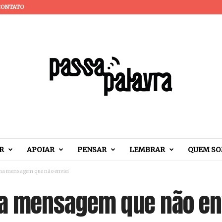
CONTATO
R
APOIAR
PENSAR
LEMBRAR
QUEM S
ma mensagem que não enviei
ma mensagem que não en