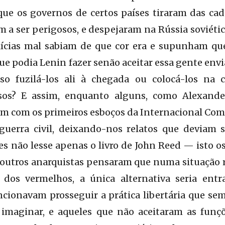
que os governos de certos países tiraram das ca
 a ser perigosos, e despejaram na Rússia soviéti
lícias mal sabiam de que cor era e supunham que
que podia Lenin fazer senão aceitar essa gente envi
oso fuzilá-los ali à chegada ou colocá-los na
ussos? E assim, enquanto alguns, como Alexa
m com os primeiros esboços da Internacional Com
guerra civil, deixando-nos relatos que deviam s
 não lesse apenas o livro de John Reed — isto o
outros anarquistas pensaram que numa situação r
 dos vermelhos, a única alternativa seria ent
ncionavam prosseguir a prática libertária que sem
l imaginar, e aqueles que não aceitaram as funç