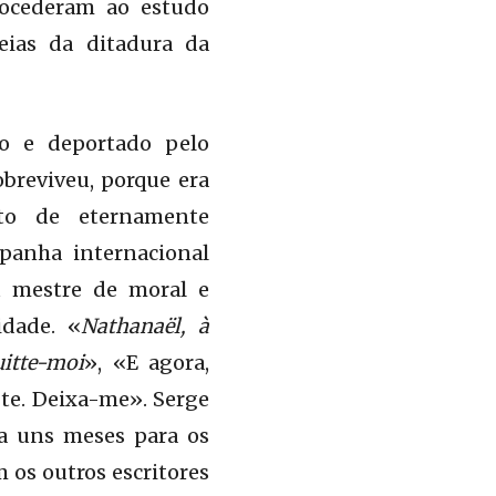
procederam ao estudo
eias da ditadura da
so e deportado pelo
obreviveu, porque era
uto de eternamente
panha internacional
 mestre de moral e
idade. «
Nathanaël, à
uitte-moi
», «E agora,
-te. Deixa-me». Serge
a uns meses para os
os outros escritores