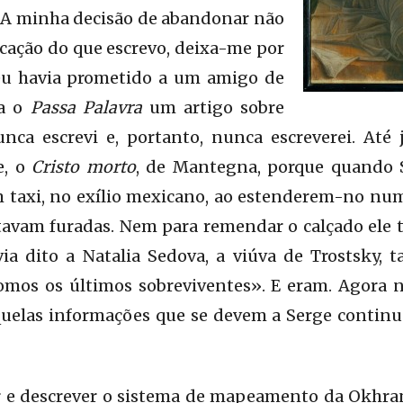
. A minha decisão de abandonar não
licação do que escrevo, deixa-me por
 eu havia prometido a um amigo de
ra o
Passa Palavra
um artigo sobre
unca escrevi e, portanto, nunca escreverei. Até
e, o
Cristo morto
, de Mantegna, porque quando
m taxi, no exílio mexicano, ao estenderem-no nu
tavam furadas. Nem para remendar o calçado ele 
ia dito a Natalia Sedova, a viúva de Trostsky,
omos os últimos sobreviventes». E eram. Agora n
quelas informações que se devem a Serge continua
 e descrever o sistema de mapeamento da Okhra