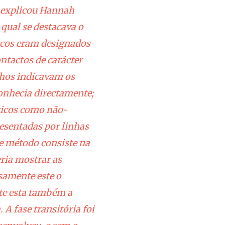
, explicou Hannah
qual se destacava o
icos eram designados
ntactos de carácter
nhos indicavam os
onhecia directamente;
íticos como não-
resentadas por linhas
te método consiste na
ria mostrar as
isamente este o
te esta também a
A fase transitória foi