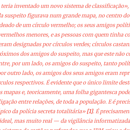
 teria inventado um novo sistema de classificação»
a suspeito figurava num grande mapa, no centro do 
deado de um círculo vermelho; os seus amigos polít
 vermelhos menores, e as pessoas com quem tinha co
 eram designadas por círculos verdes; círculos casta
óximos dos amigos do suspeito, mas que este não c
ntre, por um lado, os amigos do suspeito, tanto pol
 por outro lado, os amigos dos seus amigos eram rep
culos respectivos. É evidente que o único limite des
 mapas e, teoricamente, uma folha gigantesca pode
 ligação entre relações, de toda a população. E é prec
pico da polícia secreta totalitária»
[1]
. É precisamen
deal, mas muito real — da vigilância informatizada. 