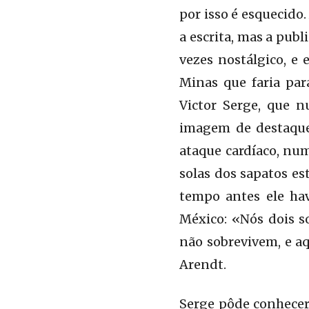
por isso é esquecido
a escrita, mas a pub
vezes nostálgico, e
Minas que faria pa
Victor Serge, que n
imagem de destaqu
ataque cardíaco, nu
solas dos sapatos es
tempo antes ele hav
México: «Nós dois s
não sobrevivem, e a
Arendt.
Serge pôde conhecer