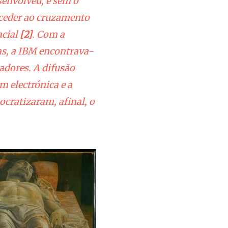
senvolveu, e sem o
oceder ao cruzamento
acial
[2]
. Com a
s, a IBM encontrava-
adores. A difusão
m electrónica e a
ocratizaram, afinal, o