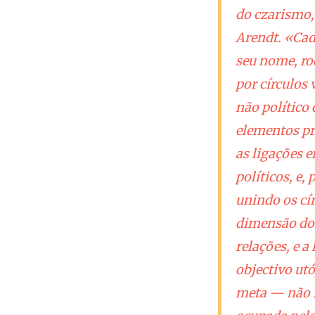
do czarismo,
Arendt. «Cad
seu nome, ro
por círculos
não político
elementos pr
as ligações e
políticos, e,
unindo os cír
dimensão dos
relações, e a
objectivo utó
meta — não i