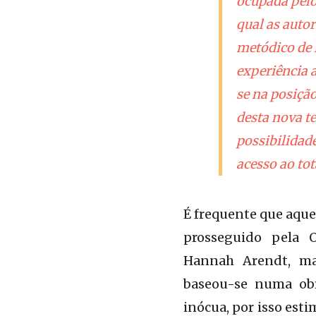
ocupada pelo
qual as auto
metódico de 
experiência 
se na posiçã
desta nova t
possibilidade
acesso ao tot
É frequente que aqu
prosseguido pela 
Hannah Arendt, ma
baseou-se numa obr
inócua, por isso estim