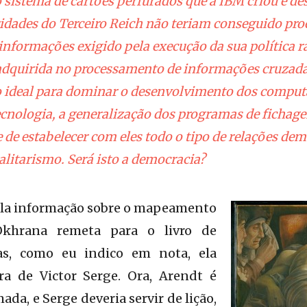
 sistema de cartões perfurados que a IBM criou e de
ridades do Terceiro Reich não teriam conseguido pr
informações exigido pela execução da sua política r
adquirida no processamento de informações cruzada
o ideal para dominar o desenvolvimento dos comput
ecnologia, a generalização dos programas de fichage
 de estabelecer com eles todo o tipo de relações dem
alitarismo. Será isto a democracia?
ela informação sobre o mapeamento
Okhrana remeta para o livro de
s, como eu indico em nota, ela
a de Victor Serge. Ora, Arendt é
ada, e Serge deveria servir de lição,