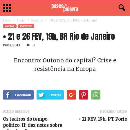
Início
Apoiar
Eventos
• 21 e 26 FEV, 19h, BR Rio de Janeiro
APOIAR
EVENTOS
• 21 e 26 FEV, 19h, BR Rio de Janeiro
19/02/2013
0
Encontro: Outono do capital? Crise e
resistência na Europa
Facebook
Twitter
Artigo anterior
Próximo artigo
Os teatros do tempo
• 21 FEV, 19h, PT Porto
político. II: dez notas sobre