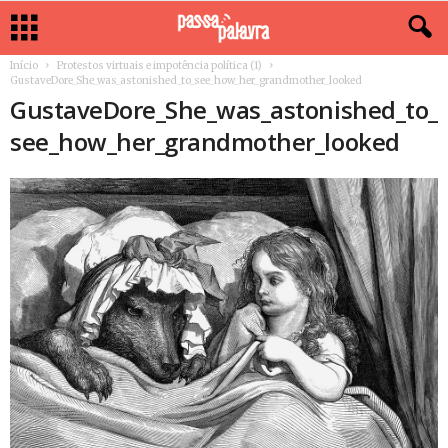
Início
Protestos virtuais e impotência política (1)
GustaveDore_She_was_astonished_to_see_how_her_grandmother_looked
GustaveDore_She_was_astonished_to_
see_how_her_grandmother_looked