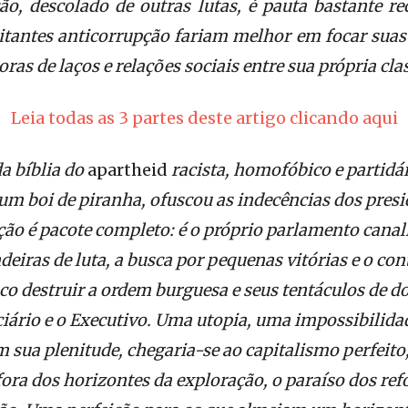
o, descolado de outras lutas, é pauta bastante re
itantes anticorrupção fariam melhor em focar su
as de laços e relações sociais entre sua própria cla
Leia todas as 3 partes deste artigo clicando aqui
a bíblia do
apartheid
racista, homofóbico e partidár
um boi de piranha, ofuscou as indecências dos pres
ão é pacote completo: é o próprio parlamento canal
deiras de luta, a busca por pequenas vitórias e o c
o destruir a ordem burguesa e seus tentáculos de 
ciário e o Executivo. Uma utopia, uma impossibilida
m sua plenitude, chegaria-se ao capitalismo perfeito, 
ora dos horizontes da exploração, o paraíso dos ref