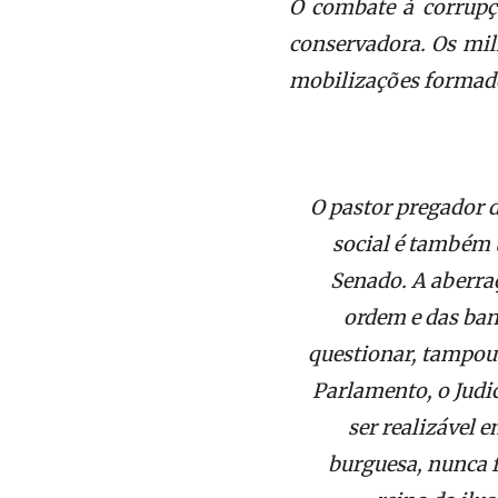
O combate à corrupçã
conservadora. Os mil
mobilizações formador
O pastor pregador d
social é também 
Senado. A aberraç
ordem e das ban
questionar, tampouc
Parlamento, o Judi
ser realizável e
burguesa, nunca f