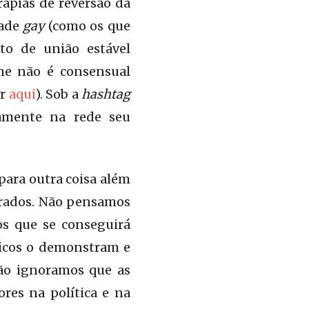
rapias de reversão da
dade
gay
(como os que
to de união estável
ome não é consensual
er
aqui
). Sob a
hashtag
tamente na rede seu
para outra coisa além
orados. Não pensamos
os que se conseguirá
óricos o demonstram e
não ignoramos que as
res na política e na