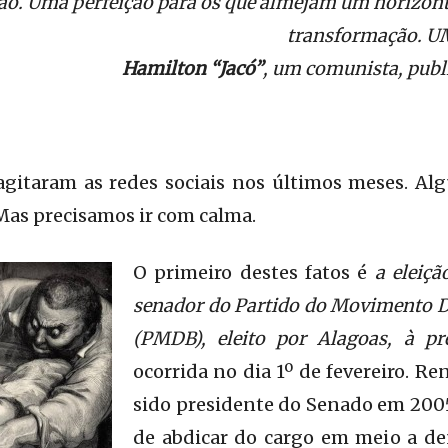
são. Uma perfeição para os que almejam um horizont
transformação. 
Hamilton “Jacó”
, um comunista, publ
 agitaram as redes sociais nos últimos meses. Al
 Mas precisamos ir com calma.
O primeiro destes fatos é
a eleiçã
senador do Partido do Movimento D
(PMDB), eleito por Alagoas, à pr
ocorrida no dia 1º de fevereiro. Re
sido presidente do Senado em 2005
de abdicar do cargo em meio a d