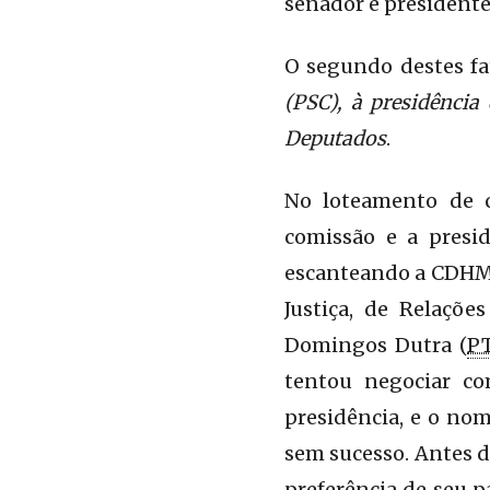
senador e presidente
O segundo destes fa
(PSC), à presidênci
Deputados
.
No loteamento de 
comissão e a presid
escanteando a CDHM e
Justiça, de Relaçõe
Domingos Dutra (
P
tentou negociar co
presidência, e o nom
sem sucesso. Antes d
preferência de seu p