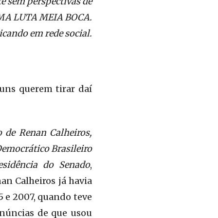
e sem perspectivas de
UMA LUTA MEIA BOCA.
icando em rede social.
guns querem tirar daí
o de Renan Calheiros,
emocrático Brasileiro
esidência do Senado
,
nan Calheiros já havia
 e 2007, quando teve
enúncias de que usou