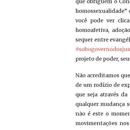
que obriguem o Conse
homossexualidade” e
você pode ver cli
homoafetiva, adoçã
sequer entre evangé
#sobogovernodosjus
projeto de poder, seu
Não acreditamos que 
de um rodízio de ex
que seja através da
qualquer mudança soc
não é este o moment
movimentações nos 