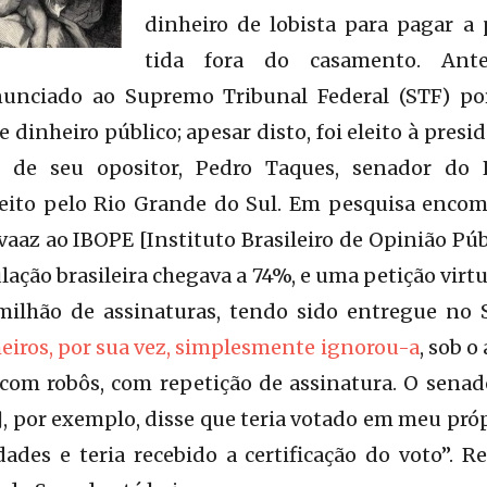
dinheiro de lobista para pagar a
tida fora do casamento. Ant
nunciado ao Supremo Tribunal Federal (STF) por
e dinheiro público; apesar disto, foi eleito à pre
8 de seu opositor, Pedro Taques, senador do 
eleito pelo Rio Grande do Sul. Em pesquisa enco
aaz ao IBOPE [Instituto Brasileiro de Opinião Públ
lação brasileira chegava a 74%, e uma petição virtu
milhão de assinaturas, tendo sido entregue no
eiros, por sua vez, simplesmente ignorou-a
, sob 
 com robôs, com repetição de assinatura. O senad
], por exemplo, disse que teria votado em meu p
dades e teria recebido a certificação do voto”. 