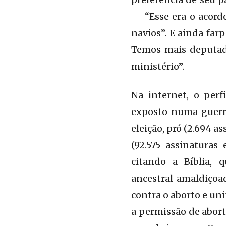
— “Esse era o acord
navios”. E ainda far
Temos mais deputa
ministério”.
Na internet, o perf
exposto numa guerra
eleição, pró (2.694 
(92.575 assinatura
citando a Bíblia, 
ancestral amaldiçoa
contra o aborto e uni
a permissão de abort