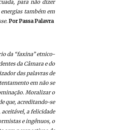
cuada, para não dizer
as energias também em
sse.
Por Passa Palavra
io da “faxina” etnico-
identes da Câmara e do
izador das palavras de
ontentamento em não se
dominação. Moralizar o
de que, acreditando-se
aceitável, a felicidade
ormistas e ingênuos, o