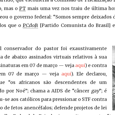
o, mas o
PT
mais uma vez nos traiu de última hor
peou o governo federal: “Somos sempre deixados 
dos que o
PCdoB
[Partido Comunista do Brasil]
il conservador do pastor foi exaustivamente
 de abaixo assinados virtuais relativos à sua
assinaturas em 07 de março — veja
aqui
) e contra
s em 07 de março — veja
aqui
). Ele declarou,
que “os africanos são descendentes de um
do por Noé”; chama a AIDS de “câncer
gay
”; é
u-se aos católicos para pressionar o STF contra
o de fetos anencéfalos; defende projetos de lei