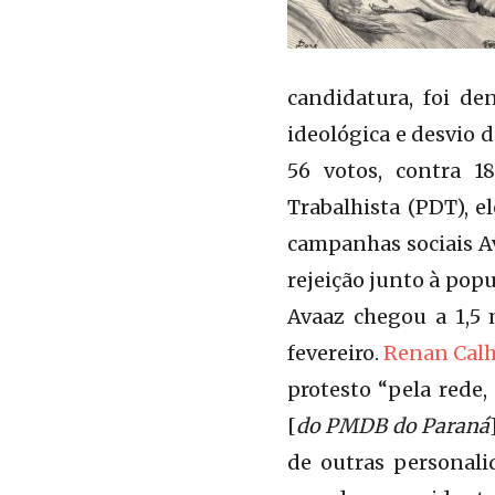
candidatura, foi de
ideológica e desvio d
56 votos, contra 1
Trabalhista (PDT), 
campanhas sociais Av
rejeição junto à popu
Avaaz chegou a 1,5 
fevereiro.
Renan Calh
protesto “pela rede,
[
do PMDB do Paraná
de outras personali