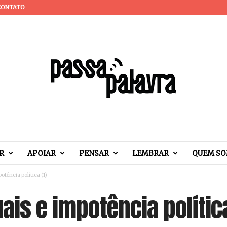
CONTATO
R
APOIAR
PENSAR
LEMBRAR
QUEM S
otência política (1)
ais e impotência política