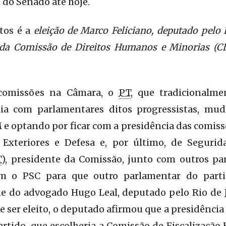
 do Senado até hoje.
tos é a
eleição de Marco Feliciano, deputado pelo 
a da Comissão de Direitos Humanos e Minorias 
comissões na Câmara, o
PT
, que tradicionalm
ia com parlamentares ditos progressistas, mud
 optando por ficar com a presidência das comiss
s Exteriores e Defesa e, por último, de Segurida
T
), presidente da Comissão, junto com outros par
m o PSC para que outro parlamentar do parti
e do advogado Hugo Leal, deputado pelo Rio de J
e ser eleito, o deputado afirmou que a presidência
artido, que escolheria a Comissão de Fiscalização 