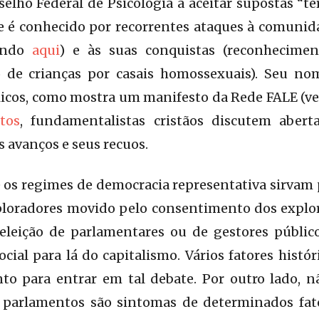
lho Federal de Psicologia a aceitar supostas “te
 é conhecido por recorrentes ataques à comuni
cando
aqui
) e às suas conquistas (reconhecimen
o de crianças por casais homossexuais). Seu n
licos, como mostra um manifesto da Rede FALE (v
tos
, fundamentalistas cristãos discutem aber
s avanços e seus recuos.
os regimes de democracia representativa sirvam 
ploradores movido pelo consentimento dos expl
 eleição de parlamentares ou de gestores públic
ial para lá do capitalismo. Vários fatores hist
o para entrar em tal debate. Por outro lado, 
parlamentos são sintomas de determinados fato