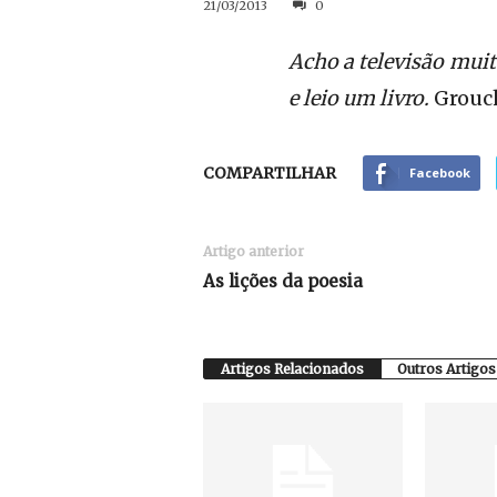
21/03/2013
0
Acho a televisão muit
e leio um livro.
Grouch
COMPARTILHAR
Facebook
Artigo anterior
As lições da poesia
Artigos Relacionados
Outros Artigos