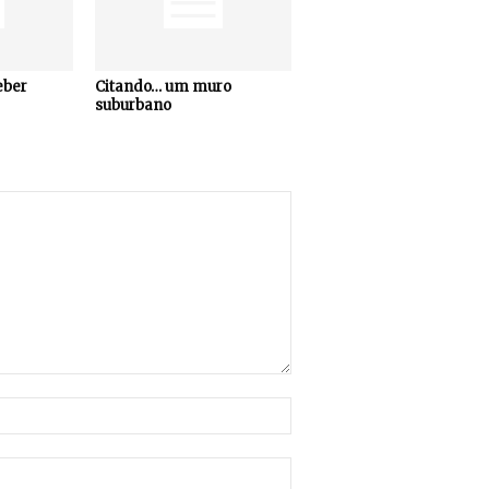
eber
Citando… um muro
suburbano