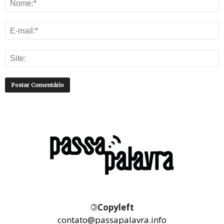
©
Copyleft
contato@passapalavra.info