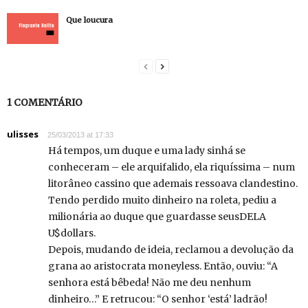
Que loucura
1 COMENTÁRIO
ulisses
25/03/2013 at 17:33
Há tempos, um duque e uma lady sinhá se
conheceram – ele arquifalido, ela riquíssima – num
litorâneo cassino que ademais ressoava clandestino.
Tendo perdido muito dinheiro na roleta, pediu a
milionária ao duque que guardasse seusDELA
U$dollars.
Depois, mudando de ideia, reclamou a devolução da
grana ao aristocrata moneyless. Então, ouviu: “A
senhora está bêbeda! Não me deu nenhum
dinheiro…” E retrucou: “O senhor ‘está’ ladrão!