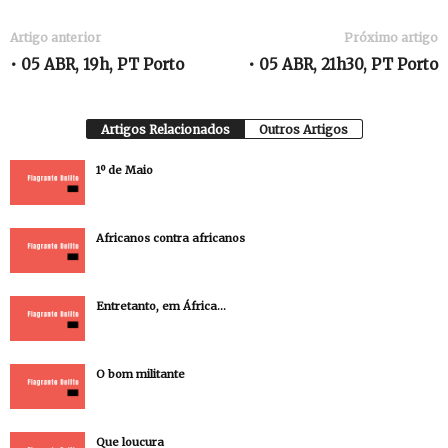
Artigo anterior
Próximo artigo
• 05 ABR, 19h, PT Porto
• 05 ABR, 21h30, PT Porto
Artigos Relacionados
Outros Artigos
1º de Maio
Africanos contra africanos
Entretanto, em África…
O bom militante
Que loucura