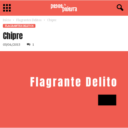
Início
Flagrantes Delitos
Chipre
FLAGRANTES DELITOS
Chipre
03/04/2013
1