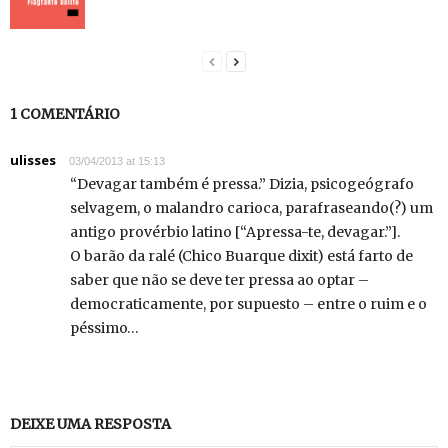
1 COMENTÁRIO
ulisses
03/04/2013 at 15:13
“Devagar também é pressa.” Dizia, psicogeógrafo
selvagem, o malandro carioca, parafraseando(?) um
antigo provérbio latino [“Apressa-te, devagar.”].
O barão da ralé (Chico Buarque dixit) está farto de
saber que não se deve ter pressa ao optar –
democraticamente, por supuesto – entre o ruim e o
péssimo…
DEIXE UMA RESPOSTA