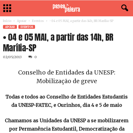
Início
Apoiar
Eventos
• 04 e 05 MAI, a partir das 14h, BR Marília-SP
APOIAR
EVENTOS
• 04 e 05 MAI, a partir das 14h, BR
Marília-SP
02/05/2013
0
Conselho de Entidades da UNESP:
Mobilização de greve
Todas e todos ao Conselho de Entidades Estudantis
da UNESP-FATEC, e Ourinhos, dia 4 e 5 de maio
Chamamos as Unidades da UNESP a se mobilizarem
por Permanência Estudantil, Democratização da