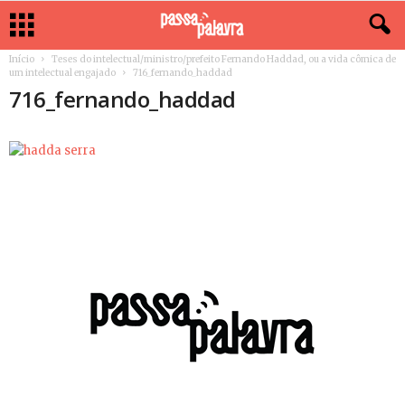
Início
Teses do intelectual/ministro/prefeito Fernando Haddad, ou a vida cômica de
um intelectual engajado
716_fernando_haddad
716_fernando_haddad