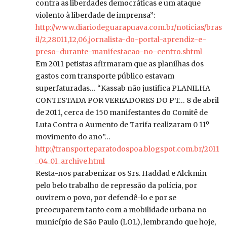
contra as liberdades democráticas e um ataque
violento à liberdade de imprensa”:
http://www.diariodeguarapuava.com.br/noticias/bras
il/2,28011,12,06,jornalista-do-portal-aprendiz-e-
preso-durante-manifestacao-no-centro.shtml
Em 2011 petistas afirmaram que as planilhas dos
gastos com transporte público estavam
superfaturadas… “Kassab não justifica PLANILHA
CONTESTADA POR VEREADORES DO PT… 8 de abril
de 2011, cerca de 150 manifestantes do Comitê de
Luta Contra o Aumento de Tarifa realizaram 0 11º
movimento do ano”…
http://transporteparatodospoa.blogspot.com.br/2011
_04_01_archive.html
Resta-nos parabenizar os Srs. Haddad e Alckmin
pelo belo trabalho de repressão da polícia, por
ouvirem o povo, por defendê-lo e por se
preocuparem tanto com a mobilidade urbana no
município de São Paulo (LOL), lembrando que hoje,