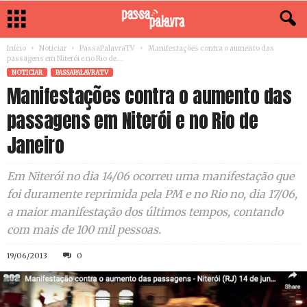
Início
Noticiar
PassaPalavraTV
Manifestações contra o aumento das
passagens em Niterói e no Rio de...
NOTICIAR
PASSAPALAVRATV
Manifestações contra o aumento das
passagens em Niterói e no Rio de
Janeiro
Em Niterói no dia 14/06 ocorreu uma manifestação que
foi duramente reprimida pela PM e no Rio no, dia 17/06,
a maior manifestação dos últimos tempos, contando
com mais de 100 mil pessoas.
19/06/2013
0