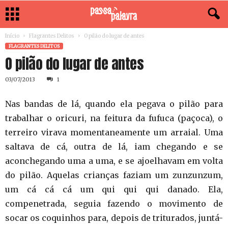
Início
Flagrantes Delitos
O pilão do lugar de antes
FLAGRANTES DELITOS
O pilão do lugar de antes
03/07/2013
1
Nas bandas de lá, quando ela pegava o pilão para
trabalhar o oricuri, na feitura da fufuca (paçoca), o
terreiro virava momentaneamente um arraial. Uma
saltava de cá, outra de lá, iam chegando e se
aconchegando uma a uma, e se ajoelhavam em volta
do pilão. Aquelas crianças faziam um zunzunzum,
um cá cá cá um qui qui qui danado. Ela,
compenetrada, seguia fazendo o movimento de
socar os coquinhos para, depois de triturados, juntá-