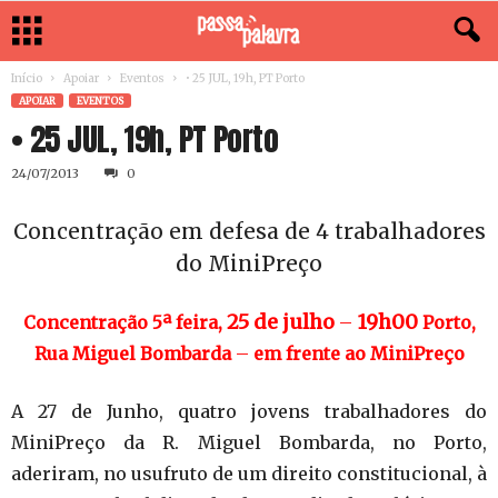
Início
Apoiar
Eventos
• 25 JUL, 19h, PT Porto
APOIAR
EVENTOS
• 25 JUL, 19h, PT Porto
24/07/2013
0
Concentração em defesa de 4 trabalhadores
do MiniPreço
25 de julho
19h00
Concentração
5ª feira,
–
Porto
,
Rua Miguel Bombarda
–
em
frente ao MiniPreço
A 27 de Junho, quatro jovens trabalhadores do
MiniPreço da R. Miguel Bombarda, no Porto,
aderiram, no usufruto de um direito constitucional, à