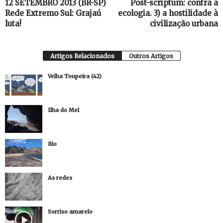
12 SETEMBRO 2013 (BR-SP)
Post-scriptum: contra a
Rede Extremo Sul: Grajaú
ecologia. 3) a hostilidade à
luta!
civilização urbana
Artigos Relacionados
Outros Artigos
Velha Toupeira (42)
Ilha do Mel
Rio
As redes
Sorriso amarelo