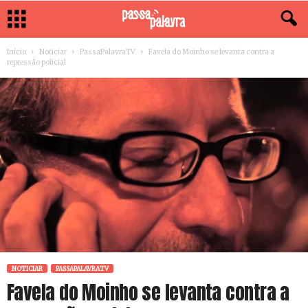
Início
Noticiar
PassaPalavraTV
Favela do Moinho se levanta contra a
repressão policial
NOTICIAR
PASSAPALAVRATV
Favela do Moinho se levanta contra a