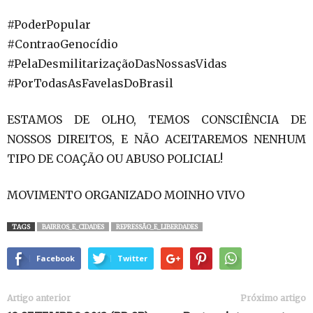
#PoderPopular
#ContraoGenocídio
#PelaDesmilitarizaçãoDasNossasVidas
#PorTodasAsFavelasDoBrasil
ESTAMOS DE OLHO, TEMOS CONSCIÊNCIA DE
NOSSOS DIREITOS, E NÃO ACEITAREMOS NENHUM
TIPO DE COAÇÃO OU ABUSO POLICIAL!
MOVIMENTO ORGANIZADO MOINHO VIVO
TAGS
BAIRROS_E_CIDADES
REPRESSÃO_E_LIBERDADES
Facebook
Twitter
Artigo anterior
Próximo artigo