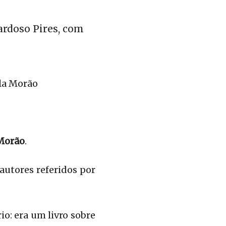
ardoso Pires, com
la Morão
Morão
.
 autores referidos por
io: era um livro sobre