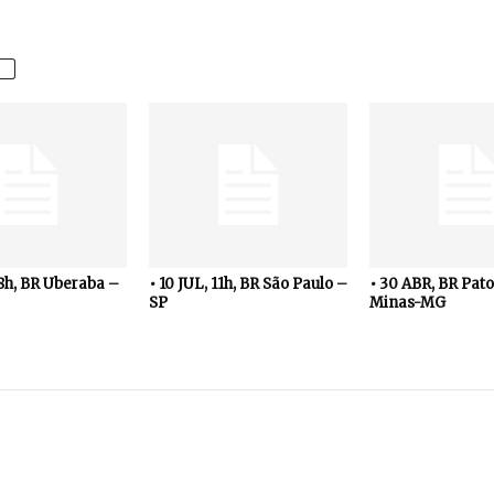
18h, BR Uberaba –
• 10 JUL, 11h, BR São Paulo –
• 30 ABR, BR Pato
SP
Minas-MG