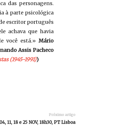
ica das personagens.
a à parte psicológica
de escritor português
ele achava que havia
de você está.»
Mário
ernando Assis Pacheco
stas (1945-1991)
)
Próximo artigo
 04, 11, 18 e 25 NOV, 18h30, PT Lisboa