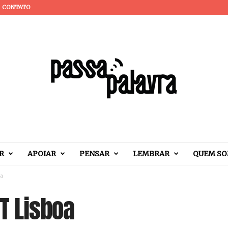
CONTATO
R
APOIAR
PENSAR
LEMBRAR
QUEM S
oa
PT Lisboa