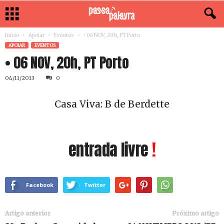
Início
Apoiar
Eventos
• 06 NOV, 20h, PT Porto
APOIAR
EVENTOS
• 06 NOV, 20h, PT Porto
04/11/2013
0
Casa Viva: B de Berdette
entrada livre
!
Facebook
Twitter
Artigo anterior
Próximo artigo