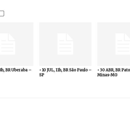
18h, BR Uberaba –
• 10 JUL, 11h, BR São Paulo –
• 30 ABR, BR Pato
SP
Minas-MG