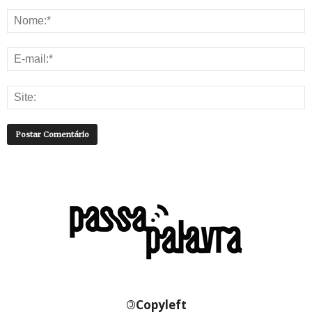
©
Copyleft