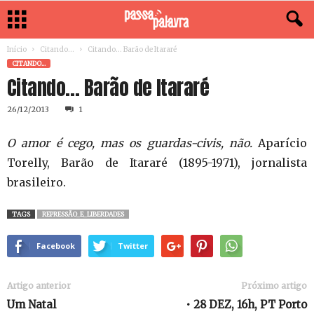
Início
Citando...
Citando… Barão de Itararé
CITANDO...
Citando… Barão de Itararé
26/12/2013
1
O amor é cego, mas os guardas-civis, não.
Aparício
Torelly, Barão de Itararé (1895-1971), jornalista
brasileiro.
TAGS
REPRESSÃO_E_LIBERDADES
Facebook
Twitter
Artigo anterior
Próximo artigo
Um Natal
• 28 DEZ, 16h, PT Porto