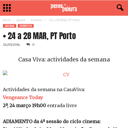
Início
Apoiar
Eventos
• 24 a 28 MAR, PT Porto
APOIAR
EVENTOS
• 24 a 28 MAR, PT Porto
24/03/2014
0
Casa Viva: actividades da semana
Actividades da semana na CasaViva:
Vengeance Today
2ª, 24 março 19h00
entrada livre
ADIAMENTO da 4ª sessão do ciclo cinema: