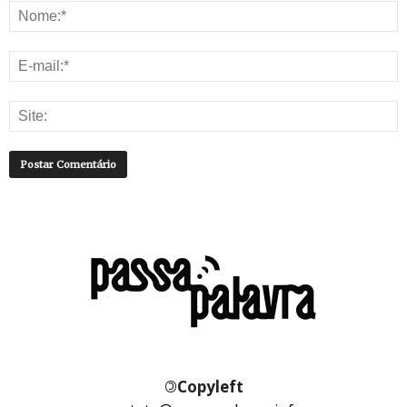
©
Copyleft