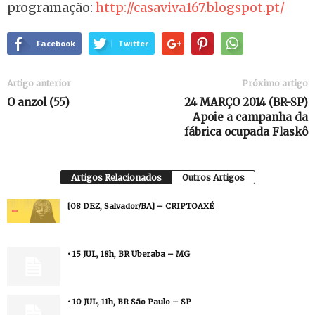
programação:
http://casaviva167.blogspot.pt/
Facebook
Twitter
Artigo anterior
Próximo artigo
O anzol (55)
24 MARÇO 2014 (BR-SP)
Apoie a campanha da
fábrica ocupada Flaskô
Artigos Relacionados
Outros Artigos
[08 DEZ, Salvador/BA] – CRIPTOAXÉ
• 15 JUL, 18h, BR Uberaba – MG
• 10 JUL, 11h, BR São Paulo – SP