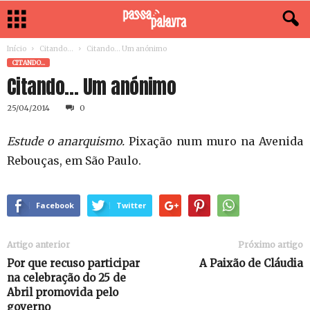
Início
Citando...
Citando… Um anónimo
CITANDO...
Citando… Um anónimo
25/04/2014
0
Estude o anarquismo.
Pixação num muro na Avenida
Rebouças, em São Paulo.
Facebook
Twitter
Artigo anterior
Próximo artigo
Por que recuso participar
A Paixão de Cláudia
na celebração do 25 de
Abril promovida pelo
governo