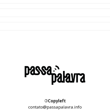
©
Copyleft
contato@passapalavra.info