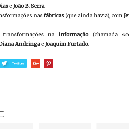
Dias
e
João B. Serra
.
ansformações nas
fábricas
(que ainda havia), com
J
transformações na
informação
(chamada «co
Diana Andringa
e
Joaquim Furtado
.
Twitter