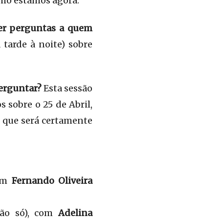
omo estamos agora.
zer perguntas a quem
 tarde à noite) sobre
perguntar?
Esta sessão
s sobre o 25 de Abril,
, que será certamente
com
Fernando Oliveira
não só), com
Adelina