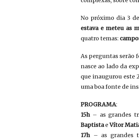
complexas, sobre com
No próximo dia 3 d
estava e meteu as 
quatro temas:
campo
As perguntas serão f
nasce ao lado da exp
que inaugurou este 2
uma boa fonte de ins
PROGRAMA
:
15h
– as grandes tr
Baptista
e
Vítor Mati
17h
– as grandes t