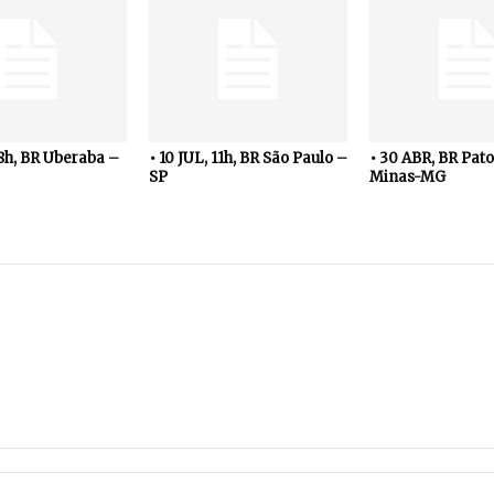
18h, BR Uberaba –
• 10 JUL, 11h, BR São Paulo –
• 30 ABR, BR Pato
SP
Minas-MG