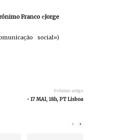
erónimo Franco
e
Jorge
municação social»)
Próximo artigo
• 17 MAI, 18h, PT Lisboa