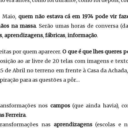
o era antes, como foi durante, como foi depois, c
e Maio,
quem não estava cá em 1974 pode vir fa
mãos na massa
. Serão umas horas de conversa (da
s
,
aprendizagens
,
fábricas
,
informação
.
eitas por quem aparecer.
O que é que lhes queres 
osição ao ar livre de 20 telas com imagens e texto
5 de Abril no terreno em frente à Casa da Achada
piração para as questões a pôr…
ansformações nos
campos
(que ainda havia), 
as Ferreira
.
ransformações nas
aprendizagens
(escolas e 