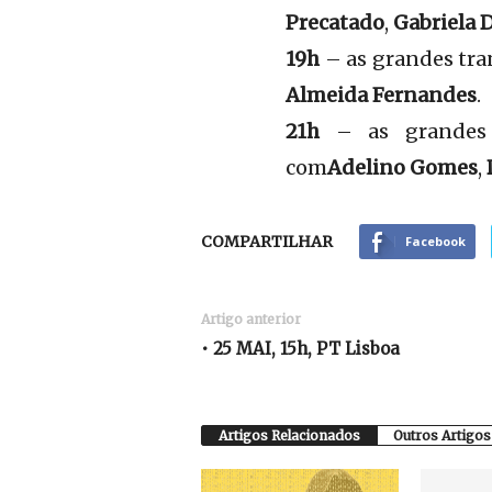
Precatado
,
Gabriela 
19h
– as grandes tr
Almeida Fernandes
.
21h
– as grandes 
com
Adelino Gomes
,
COMPARTILHAR
Facebook
Artigo anterior
• 25 MAI, 15h, PT Lisboa
Artigos Relacionados
Outros Artigos