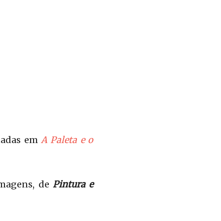
itadas em
A Paleta e o
imagens, de
Pintura e