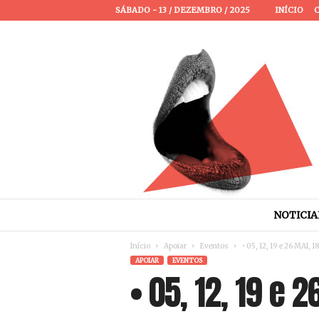
SÁBADO - 13 / DEZEMBRO / 2025
INÍCIO
P
a
s
s
a
NOTICIA
P
a
Início
Apoiar
Eventos
• 05, 12, 19 e 26 MAI, 
l
APOIAR
EVENTOS
a
• 05, 12, 19 e 
v
r
a