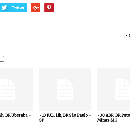
Twitter
• 
18h, BR Uberaba –
• 10 JUL, 11h, BR São Paulo –
• 30 ABR, BR Pato
SP
Minas-MG