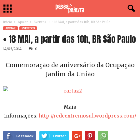
Início
Apoiar
Eventos
• 18 MAI, a partir das 10h, BR São Paulo
APOIAR
EVENTOS
• 18 MAI, a partir das 10h, BR São Paulo
14/05/2014
0
Comemoração de aniversário da Ocupação
Jardim da União
Mais
informações:
http://redeextremosul.wordpress.com/
Facebook
Twitter