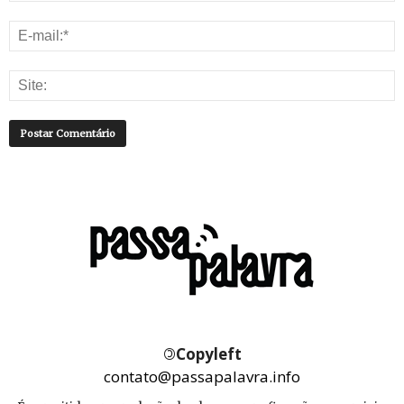
©
Copyleft
contato@passapalavra.info