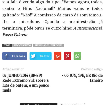
sua fala dizendo algo do tipo: “Vamos agora, todos,
cantar o Hino Nacional!” Muitas vaias e todos
gritando: “Não!” A comissão de carro de som tomou-
lhe o microfone. Quando a manifestação já
terminava, pôde ouvir-se outro hino:
A Internacional
.
Passa Palavra
TAGS
NACIONALISMO
REPRESSÃO_E_LIBERDADES
Facebook
Twitter
Artigo anterior
Próximo artigo
03 JUNHO 2014 (BR-SP)
• 05 JUN, 19h, BR Rio de
Rede Extremo Sul: sobre a
Janeiro
luta de ontem, e um pouco
mais