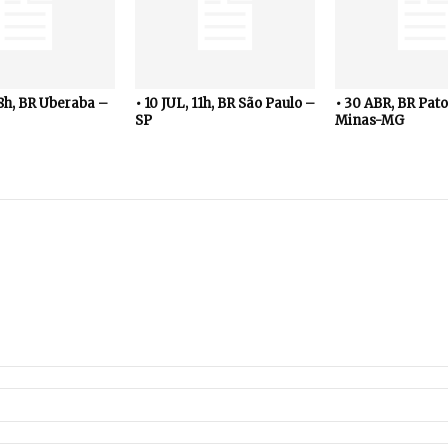
18h, BR Uberaba –
• 10 JUL, 11h, BR São Paulo –
• 30 ABR, BR Pato
SP
Minas-MG