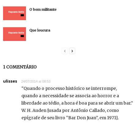
O bom militante
Que loucura
1 COMENTÁRIO
ulisses
24/07/2014 at 08:53
“Quando o processo histórico se interrompe,
quando a necessidade se associa ao horror e a
liberdade ao tédio, a hora é boa para se abrir um bar.”
W. H. Auden [usada por Antônio Callado, como
epígrafe de seu livro “Bar Don Juan”, em 1971].