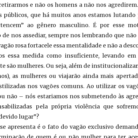
retirarmos e não os homens a não nos agredirem
s públicos, que há muitos anos estamos lutando p
rtencem” ao gênero masculino. É por esse m
o de nos assediar, sempre nos lembrando que não
vagão rosa fortacele essa mentalidade e não a desco
 essa medida como insuficiente, levando em
te são mulheres. Ou seja, além de institucionaliza
os), as mulheres ou viajarão ainda mais apertad
stilizadas nos vagões comuns. Ao utilizar os vag
 ou não – nós estariamos nos submetendo às agre
sabilizadas pela própria violência que sofremo
devido lugar”?
se apresenta é o fato do vagão exclusivo demand
terminação de quem é ou não mulher para ter aces