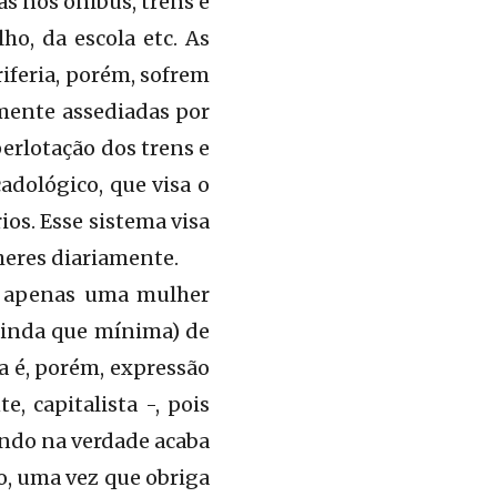
s nos ônibus, trens e
ho, da escola etc. As
iferia, porém, sofrem
mente assediadas por
erlotação dos trens e
adológico, que visa o
ios. Esse sistema visa
heres diariamente.
a: apenas uma mulher
(ainda que mínima) de
a é, porém, expressão
, capitalista -, pois
ndo na verdade acaba
o, uma vez que obriga