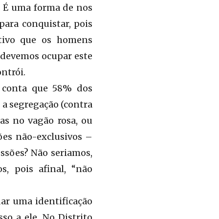
. É uma forma de nos
ara conquistar, pois
otivo que os homens
 devemos ocupar este
ntrói.
 conta que 58% dos
r a segregação (contra
as no vagão rosa, ou
ões não-exclusivos –
ssões? Não seriamos,
s, pois afinal, “não
ar uma identificação
so a ele. No Distrito