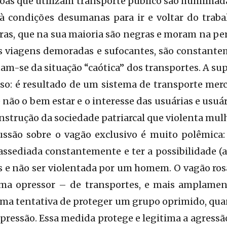
soas que utilizam transporte público são humilhada
 condições desumanas para ir e voltar do trabal
as, que na sua maioria são negras e moram na per
s viagens demoradas e sufocantes, são constante
m-se da situação “caótica” dos transportes. A sup
so: é resultado de um sistema de transporte merc
 não o bem estar e o interesse das usuárias e usuár
strução da sociedade patriarcal que violenta mul
ussão sobre o vagão exclusivo é muito polêmic
assediada constantemente e ter a possibilidade 
s e não ser violentada por um homem. O vagão ros
ma opressor – de transportes, e mais amplamente
ma tentativa de proteger um grupo oprimido, qua
ressão. Essa medida protege e legitima a agressã