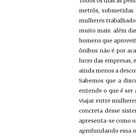
Todos os dias as pes
metrôs, submetidas à
mulheres trabalhador
muito mais: além da
homens que aproveita
ônibus não é por aca
lucro das empresas, e
ainda menos a descon
Sabemos que a disc
entende o que é ser 
viajar entre mulhere
concreta desse siste
apresenta-se como u
aprofundando essa op