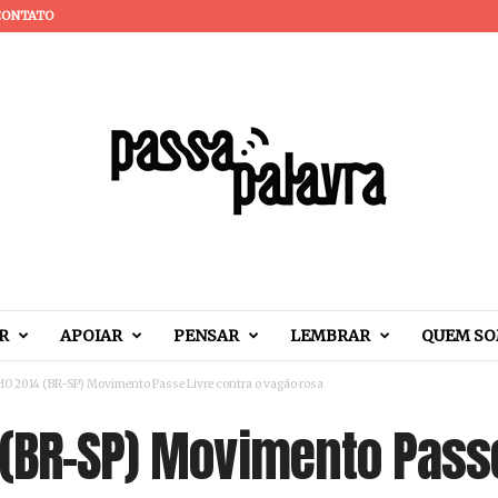
CONTATO
R
APOIAR
PENSAR
LEMBRAR
QUEM S
O 2014 (BR-SP) Movimento Passe Livre contra o vagão rosa
 (BR-SP) Movimento Passe