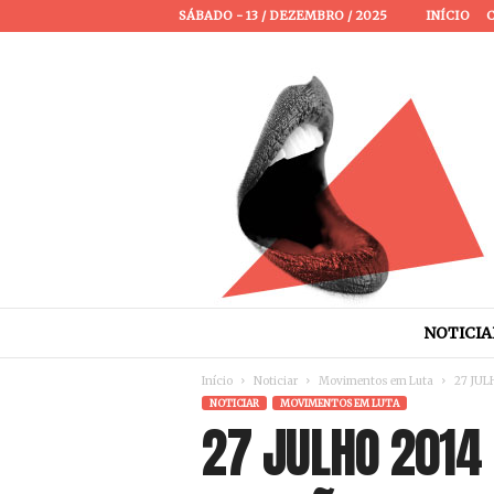
SÁBADO - 13 / DEZEMBRO / 2025
INÍCIO
P
a
s
s
a
NOTICIA
P
a
Início
Noticiar
Movimentos em Luta
27 JULH
l
NOTICIAR
MOVIMENTOS EM LUTA
a
27 JULHO 2014
v
r
a