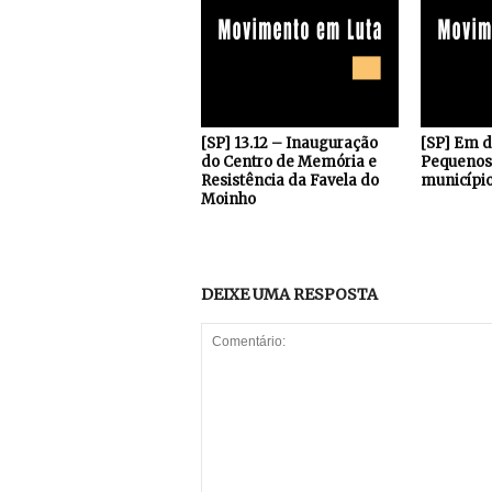
[SP] 13.12 – Inauguração
[SP] Em 
do Centro de Memória e
Pequenos 
Resistência da Favela do
município
Moinho
DEIXE UMA RESPOSTA