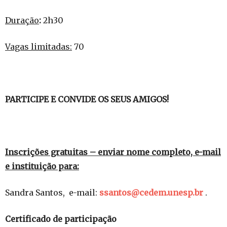
Duração
:
2h30
Vagas limitadas:
70
PARTICIPE E CONVIDE OS SEUS AMIGOS!
Inscrições gratuitas
– enviar nome completo, e-mail
e instituição para:
Sandra Santos, e-mail:
ssantos@cedem.unesp.br
.
Certificado de participação