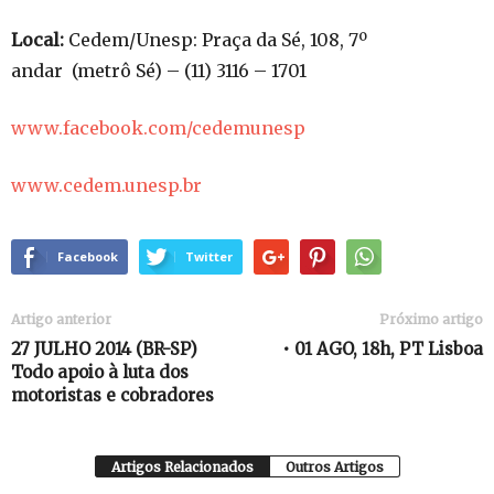
Local:
Cedem/Unesp: Praça da Sé, 108, 7º
andar (metrô Sé) – (11) 3116 – 1701
www.facebook.com/cedemunesp
www.cedem.unesp.br
Facebook
Twitter
Artigo anterior
Próximo artigo
27 JULHO 2014 (BR-SP)
• 01 AGO, 18h, PT Lisboa
Todo apoio à luta dos
motoristas e cobradores
Artigos Relacionados
Outros Artigos