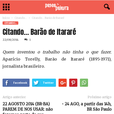
Início
Citando...
Citando… Barão de Itararé
CITANDO...
Citando… Barão de Itararé
22/08/2014
1
Quem inventou o trabalho não tinha o que fazer.
Aparício Torelly, Barão de Itararé (1895-1971),
jornalista brasileiro.
Facebook
Twitter
Artigo anterior
Próximo artigo
22 AGOSTO 2014 (BR-BA)
• 24 AGO, a partir das 14h,
PAREM DE NOS USAR: não
BR São Paulo