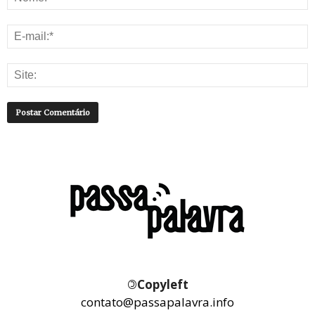
©
Copyleft
contato@passapalavra.info