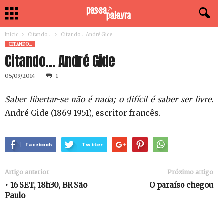
Início
Citando...
Citando… André Gide
CITANDO...
Citando… André Gide
05/09/2014
1
Saber libertar-se não é nada; o difícil é saber ser livre.
André Gide (1869-1951), escritor francês.
Facebook
Twitter
Artigo anterior
Próximo artigo
• 16 SET, 18h30, BR São
O paraíso chegou
Paulo