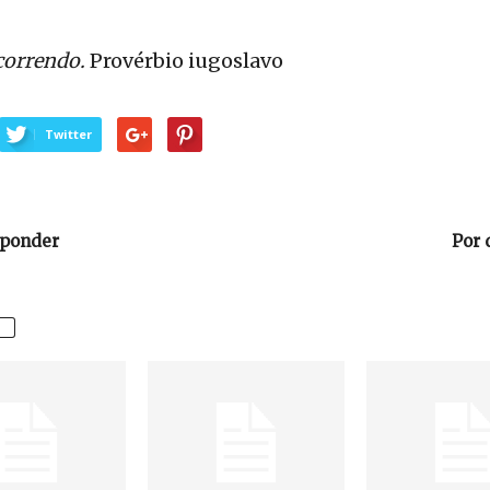
 correndo.
Provérbio iugoslavo
Twitter
sponder
Por 