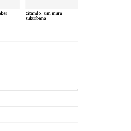
eber
Citando… um muro
suburbano