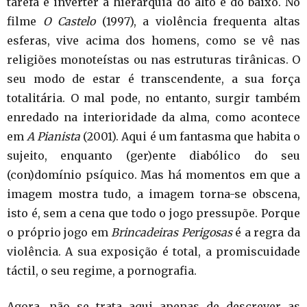
tarefa é inverter a hierarquia do alto e do baixo. No
filme
O Castelo
(1997), a violência frequenta altas
esferas, vive acima dos homens, como se vê nas
religiões monoteístas ou nas estruturas tirânicas. O
seu modo de estar é transcendente, a sua força
totalitária. O mal pode, no entanto, surgir também
enredado na interioridade da alma, como acontece
em
A Pianista
(2001). Aqui é um fantasma que habita o
sujeito, enquanto (ger)ente diabólico do seu
(con)domínio psíquico. Mas há momentos em que a
imagem mostra tudo, a imagem torna-se obscena,
isto é, sem a cena que todo o jogo pressupõe. Porque
o próprio jogo em
Brincadeiras Perigosas
é a regra da
violência. A sua exposição é total, a promiscuidade
táctil, o seu regime, a pornografia.
Agora, não se trata aqui apenas de descrever as