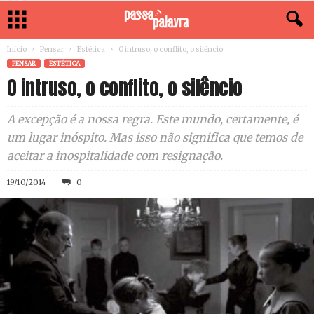
Início
Pensar
Estética
O intruso, o conflito, o silêncio
PENSAR
ESTÉTICA
O intruso, o conflito, o silêncio
A excepção é a nossa regra. Este mundo, certamente, é
um lugar inóspito. Mas isso não significa que temos de
aceitar a inospitalidade com resignação.
19/10/2014
0