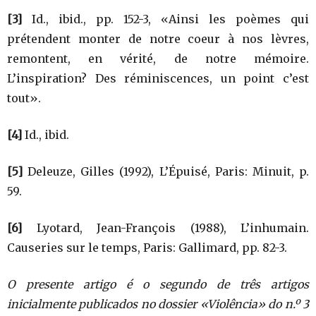
[3]
Id., ibid., pp. 152-3, «Ainsi les poèmes qui
prétendent monter de notre coeur à nos lèvres,
remontent, en vérité, de notre mémoire.
L’inspiration? Des réminiscences, un point c’est
tout».
[4]
Id., ibid.
[5]
Deleuze, Gilles (1992), L’Épuisé, Paris: Minuit, p.
59.
[6]
Lyotard, Jean-François (1988), L’inhumain.
Causeries sur le temps, Paris: Gallimard, pp. 82-3.
O presente artigo é o segundo de três artigos
inicialmente publicados no dossier «Violência» do n.º 3