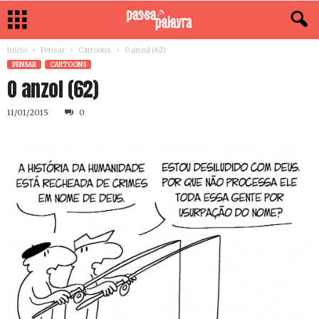
Início
Pensar
Cartoons
O anzol (62)
PENSAR
CARTOONS
O anzol (62)
11/01/2015
0