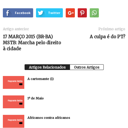
Facebook
Twitter
Artigo anterior
Próximo artigo
17 MARÇO 2015 (BR-BA)
A culpa é do PT?
MSTB: Marcha pelo direito
à cidade
Artigos Relacionados
Outros Artigos
A cartomante (1)
1º de Maio
Africanos contra africanos