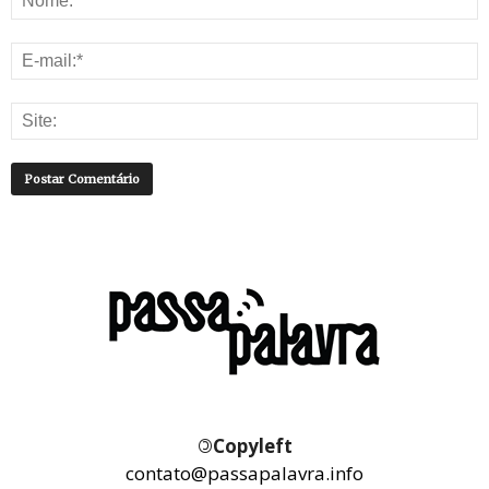
©
Copyleft
contato@passapalavra.info