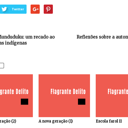
Twitter
Munduduku: um recado ao
Reflexões sobre a auton
as indígenas
ração (2)
A nova geração (1)
Escola farol II