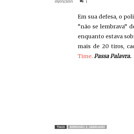
03/05/2015
1
Em sua defesa, o pol
“não se lembrava” d
enquanto estava sobr
mais de 20 tiros, 
Time
.
Passa Palavra.
TAGS
REPRESSÃO_E_LIBERDADES