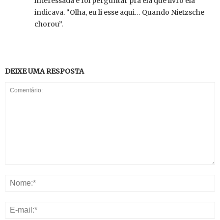
interessada e foi perguntar pra ela que livro ela
indicava. “Olha, eu li esse aqui… Quando Nietzsche
chorou”.
DEIXE UMA RESPOSTA