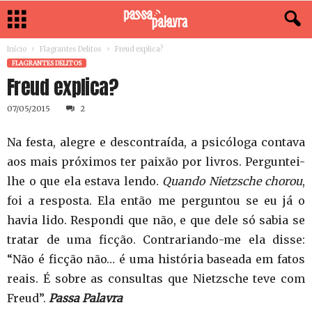
Início
Flagrantes Delitos
Freud explica?
FLAGRANTES DELITOS
Freud explica?
07/05/2015
2
Na festa, alegre e descontraída, a psicóloga contava
aos mais próximos ter paixão por livros. Perguntei-
lhe o que ela estava lendo.
Quando Nietzsche chorou
,
foi a resposta. Ela então me perguntou se eu já o
havia lido. Respondi que não, e que dele só sabia se
tratar de uma ficção. Contrariando-me ela disse:
“Não é ficção não… é uma história baseada em fatos
reais. É sobre as consultas que Nietzsche teve com
Freud”.
Passa Palavra