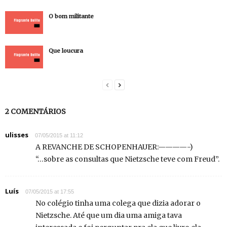
O bom militante
Que loucura
2 COMENTÁRIOS
ulisses
07/05/2015 at 11:12
A REVANCHE DE SCHOPENHAUER:————-)
“…sobre as consultas que Nietzsche teve com Freud”.
Luís
07/05/2015 at 17:55
No colégio tinha uma colega que dizia adorar o
Nietzsche. Até que um dia uma amiga tava