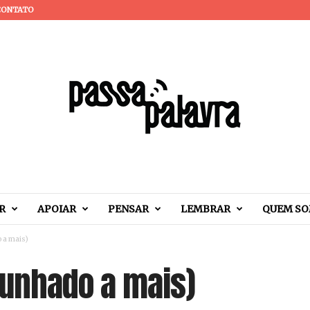
CONTATO
R
APOIAR
PENSAR
LEMBRAR
QUEM S
 a mais)
unhado a mais)