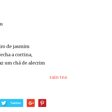
eu
eiro de jasmim
fecha a cortina,
z um chá de alecrim
Twitter