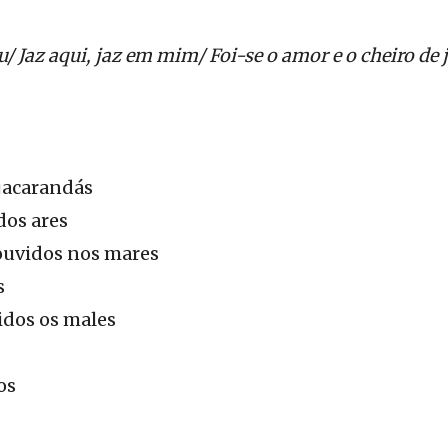
 Jaz aqui, jaz em mim/ Foi-se o amor e o cheiro de
 jacarandás
 dos ares
 ouvidos nos mares
s
idos os males
os