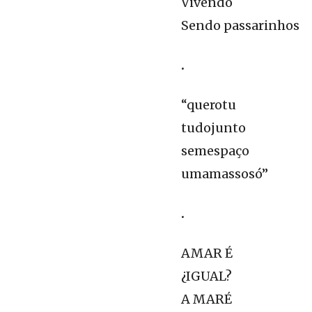
Vivendo
Sendo passarinhos
.
“querotu
tudojunto
semespaço
umamassosó”
.
AMAR É
¿IGUAL?
A MARÉ