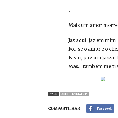
.
Mais um amor morr
Jaz aqui, jaz em mim
Foi-se o amor e o ch
Favor, põe um jazz e 
Mas… também me tra
TAGS
ARTE
LITERATURA
COMPARTILHAR
Facebook