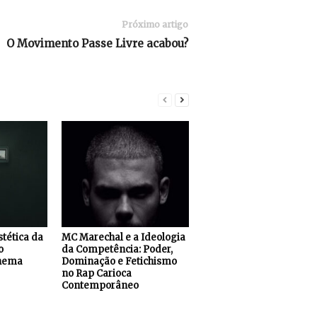
Próximo artigo
O Movimento Passe Livre acabou?
stética da
MC Marechal e a Ideologia
o
da Competência: Poder,
inema
Dominação e Fetichismo
no Rap Carioca
Contemporâneo