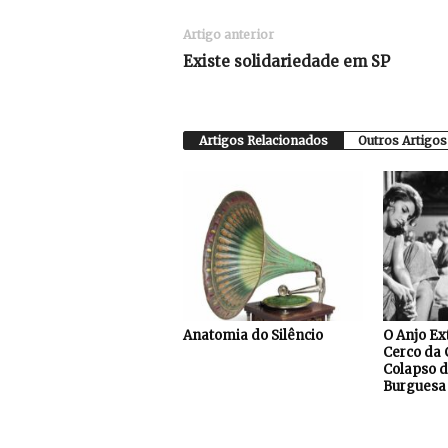
Artigo anterior
Existe solidariedade em SP
Artigos Relacionados
Outros Artigos
Anatomia do Silêncio
O Anjo Ex
Cerco da 
Colapso d
Burguesa