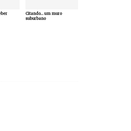
eber
Citando… um muro
suburbano