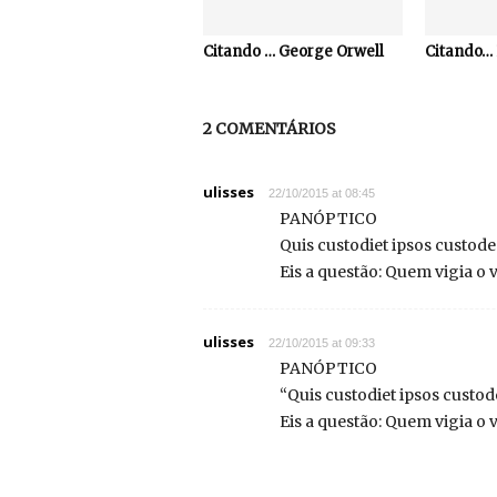
Citando … George Orwell
Citando… 
2 COMENTÁRIOS
ulisses
22/10/2015 at 08:45
PANÓPTICO
Quis custodiet ipsos custod
Eis a questão: Quem vigia o v
ulisses
22/10/2015 at 09:33
PANÓPTICO
“Quis custodiet ipsos custo
Eis a questão: Quem vigia o v