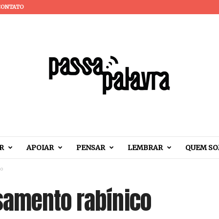
CONTATO
R
APOIAR
PENSAR
LEMBRAR
QUEM S
o
samento rabínico