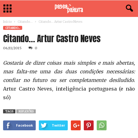
Início
Citando...
Citando… Artur Castro Neves
CITANDO...
Citando… Artur Castro Neves
06/11/2015
0
Gostaria de dizer coisas mais simples e mais abertas,
mas falta-me uma das duas condições necessárias:
confiar no futuro ou ser completamente desiludido.
Artur Castro Neves, inteligência portuguesa (e não
só)
TAGS
REFLEXÕES
Facebook
Twitter