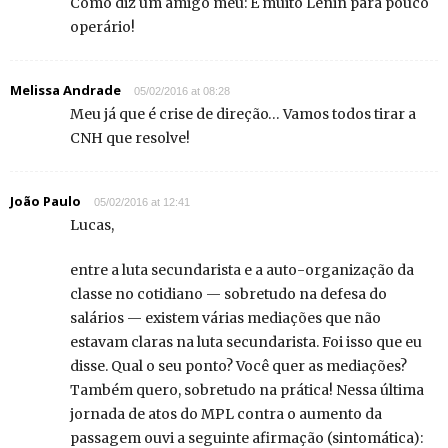
Como diz um amigo meu: É muito Lenin para pouco
operário!
Melissa Andrade
05/02/2016 at 08:28
Meu já que é crise de direção… Vamos todos tirar a
CNH que resolve!
João Paulo
05/02/2016 at 12:41
Lucas,
entre a luta secundarista e a auto-organização da
classe no cotidiano — sobretudo na defesa do
salários — existem várias mediações que não
estavam claras na luta secundarista. Foi isso que eu
disse. Qual o seu ponto? Você quer as mediações?
Também quero, sobretudo na prática! Nessa última
jornada de atos do MPL contra o aumento da
passagem ouvi a seguinte afirmação (sintomática):