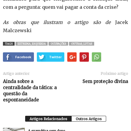
com a pergunta: quem vai pagar a conta da crise?
As obras que ilustram o artigo são de
Jacek
Malczewski
TAGS
EXTREMA_ESQUERDA
OCUPAÇÕES
OUTRAS_LUTAS
Facebook
Twitter
Artigo anterior
Próximo artigo
Ainda sobre a
Sem proteção divina
centralidade da tática: a
questão da
espontaneidade
Artigos Relacionados
Outros Artigos
A gramática sem dono