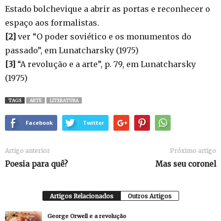
Estado bolchevique a abrir as portas e reconhecer o
espaço aos formalistas.
[2]
ver “O poder soviético e os monumentos do
passado”, em Lunatcharsky (1975)
[3]
“A revolução e a arte”, p. 79, em Lunatcharsky
(1975)
TAGS
ARTE
LITERATURA
Facebook
Twitter
Artigo anterior
Próximo artigo
Poesia para quê?
Mas seu coronel
Artigos Relacionados
Outros Artigos
George Orwell e a revolução