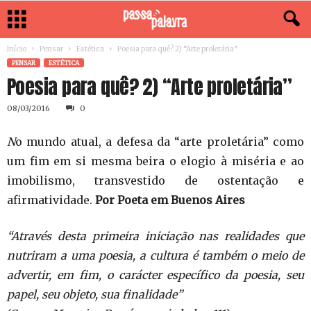
Início
Pensar
Estética
Poesia para quê? 2) “Arte proletária”
PENSAR
ESTÉTICA
Poesia para quê? 2) “Arte proletária”
08/03/2016
0
N
o mundo atual, a defesa da “arte proletária” como
um fim em si mesma beira o elogio à miséria e ao
imobilismo, transvestido de ostentação e
afirmatividade.
Por Poeta em Buenos Aires
“Através desta primeira iniciação nas realidades que
nutriram a uma poesia, a cultura é também o meio de
advertir, em fim, o carácter específico da poesia, seu
papel, seu objeto, sua finalidade”