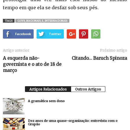
tempo em que ela se desfaz sob seus pés.
TAGS
GOVS_NACIONAIS_E_INTERNACIONAIS
Facebook
Twitter
Artigo anterior
Próximo artigo
A esquerda não-
Citando… Baruch Spinoza
governista e o ato de 18 de
março
Artigos Relacionados
Outros Artigos
A gramática sem dono
Dez anos de uma quase-organização: entrevista com o
Grupão