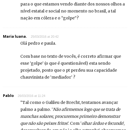
para o que estamos vendo diante dos nossos olhos a
nível estatal e social no momento no brasil, a tal
nação em cólera e o “golpe”?
Maria luana.
25/03/2016 at 20:42
Olá pedro e paula.
Com base no texto de vocês, é correto afirmar que
esse ‘golpe’ (o que é questionável) esta sendo
projetado, posto que o pt perdeu sua capacidade
chauvinista de ‘mediador’ ?
Pablo
26/03/2016 at 11:24
“Tal como o Galileu de Brecht, tentamos avançar
palmo a palmo. ‘
Não afirmemos logo que se trata de
manchas solares; procuremos primeiro demonstrar
que não são peixes fritos
‘. Com ‘
olhar árduo e fecundo
‘,