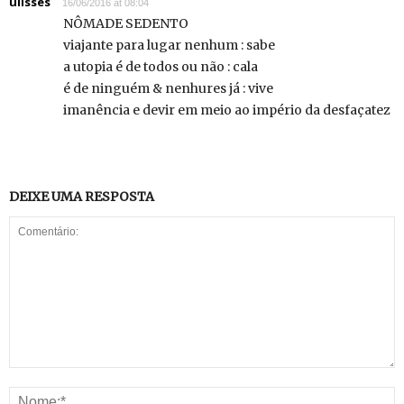
ulisses
16/06/2016 at 08:04
NÔMADE SEDENTO
viajante para lugar nenhum : sabe
a utopia é de todos ou não : cala
é de ninguém & nenhures já : vive
imanência e devir em meio ao império da desfaçatez
DEIXE UMA RESPOSTA