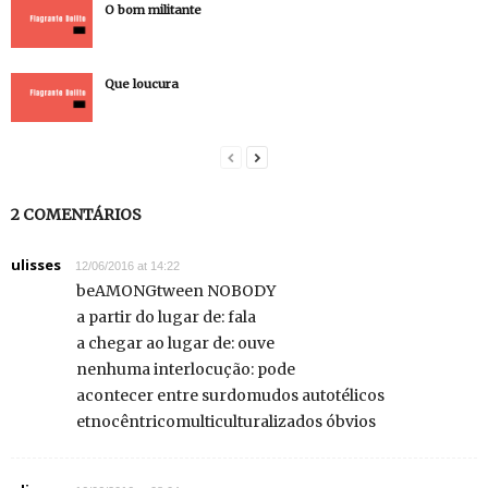
O bom militante
Que loucura
2 COMENTÁRIOS
ulisses
12/06/2016 at 14:22
beAMONGtween NOBODY
a partir do lugar de: fala
a chegar ao lugar de: ouve
nenhuma interlocução: pode
acontecer entre surdomudos autotélicos
etnocêntricomulticulturalizados óbvios