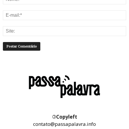
©
Copyleft
contato@passapalavra.info