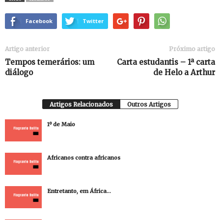
Facebook
Twitter
Artigo anterior
Próximo artigo
Tempos temerários: um
Carta estudantis – 1ª carta
diálogo
de Helo a Arthur
Artigos Relacionados
Outros Artigos
1º de Maio
Africanos contra africanos
Entretanto, em África…