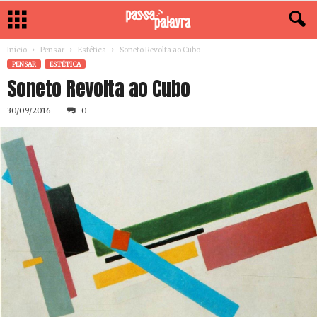
Início
Pensar
Estética
Soneto Revolta ao Cubo
PENSAR
ESTÉTICA
Soneto Revolta ao Cubo
30/09/2016
0