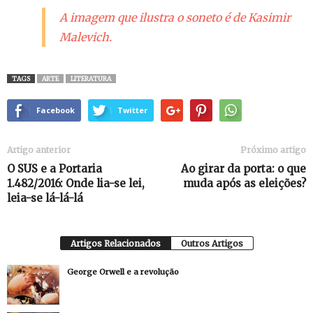
A imagem que ilustra o soneto é de
Kasimir
Malevich.
TAGS
ARTE
LITERATURA
Facebook
Twitter
Artigo anterior
Próximo artigo
O SUS e a Portaria
Ao girar da porta: o que
1.482/2016: Onde lia-se lei,
muda após as eleições?
leia-se lá-lá-lá
Artigos Relacionados
Outros Artigos
George Orwell e a revolução